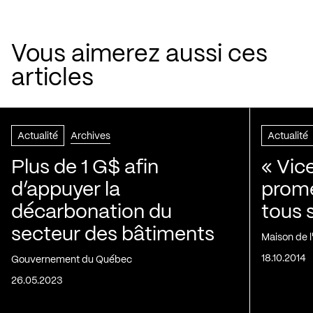
Vous aimerez aussi ces
articles
Actualité
Archives
Actualité
Plus de 1 G$ afin
« Vic
d’appuyer la
prom
décarbonation du
tous 
secteur des bâtiments
Maison de 
18.10.2014
Gouvernement du Québec
26.05.2023