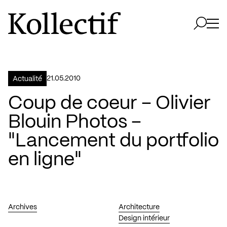
Aller à la page d'accueil
Logo Kollectif
Ouvri
Ouvrir 
21.05.2010
Actualité
Coup de coeur – Olivier
Blouin Photos –
"Lancement du portfolio
en ligne"
Archives
Architecture
Design intérieur