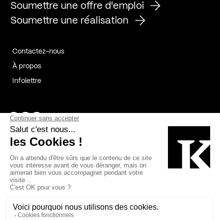
Soumettre une offre d'emploi
Soumettre une réalisation
Contactez-nous
À propos
Infolettre
Page Facebook de Kollectif
Page Instagram de Kollectif
Page Linkedin de Kollectif
Partenaires
Commanditaires
Fabelta_syst_BLAN
Bâtiment-Durable-Québec-1
Esquisses-1
IRAC-1
Contech-2
OC-2
MP-1
v2com-1