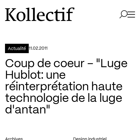
Aller à la page d'accueil
Logo Kollectif
Ouvri
Ouvrir 
11.02.2011
Actualité
Coup de coeur – "Luge
Hublot: une
réinterprétation haute
technologie de la luge
d'antan"
Archives
Design industriel