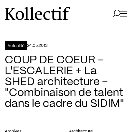
Aller à la page d'accueil
Logo Kollectif
Ouvri
Ouvrir 
24.05.2013
Actualité
COUP DE COEUR –
L'ESCALERIE + La
SHED architecture –
"Combinaison de talent
dans le cadre du SIDIM"
Archives
Architecture