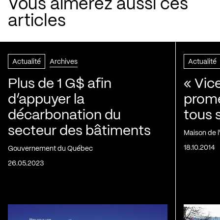
Vous aimerez aussi ces
articles
Actualité
Archives
Actualité
Plus de 1 G$ afin
« Vic
d’appuyer la
prom
décarbonation du
tous 
secteur des bâtiments
Maison de 
18.10.2014
Gouvernement du Québec
26.05.2023