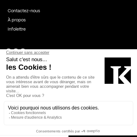
Contactez-nous
À propos
Infolettre
Page Facebook de Kollectif
Page Instagram de Kollectif
Page Linkedin de Kollectif
Partenaires
Commanditaires
Fabelta_syst_BLAN
Bâtiment-Durable-Québec-1
Esquisses-1
IRAC-1
Contech-2
OC-2
MP-1
v2com-1
©2026 Kollectif. Tous droits réservés.
Crédits
Légal
Cookies