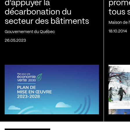
d’appuyer la
prom
décarbonation du
tous 
secteur des bâtiments
Maison de 
18.10.2014
Gouvernement du Québec
26.05.2023