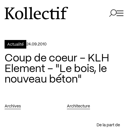
Aller à la page d'accueil
Logo Kollectif
Ouvri
Ouvrir 
24.09.2010
Actualité
Coup de coeur – KLH
Element – "Le bois, le
nouveau béton"
Archives
Architecture
De la part de