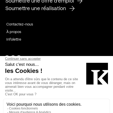
Soumettre une offre d'emploi
Soumettre une réalisation
Contactez-nous
À propos
Infolettre
Page Facebook de Kollectif
Page Instagram de Kollectif
Page Linkedin de Kollectif
Partenaires
Commanditaires
Fabelta_syst_BLAN
Bâtiment-Durable-Québec-1
Esquisses-1
IRAC-1
Contech-2
OC-2
MP-1
v2com-1