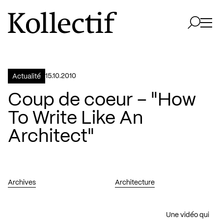
Aller à la page d'accueil
Logo Kollectif
Ouvri
Ouvrir 
15.10.2010
Actualité
Coup de coeur – "How
To Write Like An
Architect"
Archives
Architecture
Une vidéo qui