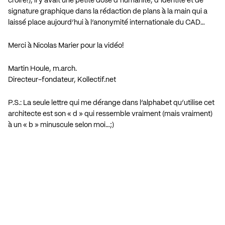
croire!), il y avait une petite dose d’humanité, d’identité et de
signature graphique dans la rédaction de plans à la main qui a
laissé place aujourd’hui à l’anonymité internationale du CAD…
Merci à Nicolas Marier pour la vidéo!
Martin Houle, m.arch.
Directeur-fondateur, Kollectif.net
P.S.: La seule lettre qui me dérange dans l’alphabet qu’utilise cet
architecte est son « d » qui ressemble vraiment (mais vraiment)
à un « b » minuscule selon moi…;)