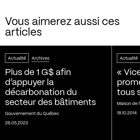
Vous aimerez aussi ces
articles
Actualité
Archives
Actualité
Plus de 1 G$ afin
« Vic
d’appuyer la
prom
décarbonation du
tous 
secteur des bâtiments
Maison de 
18.10.2014
Gouvernement du Québec
26.05.2023