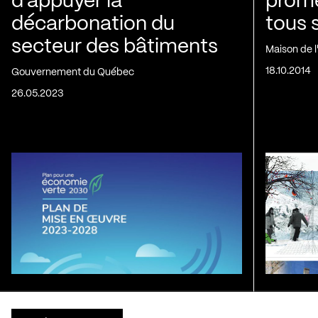
d’appuyer la
prom
décarbonation du
tous 
secteur des bâtiments
Maison de 
18.10.2014
Gouvernement du Québec
26.05.2023