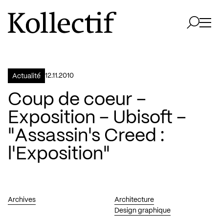
Aller à la page d'accueil
Logo Kollectif
Ouvri
Ouvrir 
12.11.2010
Actualité
Coup de coeur –
Exposition – Ubisoft –
"Assassin's Creed :
l'Exposition"
Archives
Architecture
Design graphique