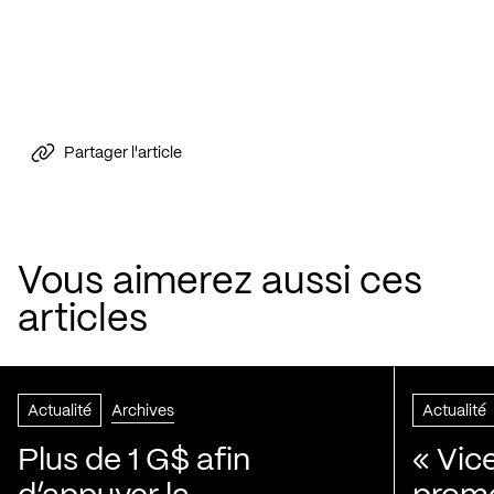
Partager l'article
Vous aimerez aussi ces
articles
Actualité
Archives
Actualité
Plus de 1 G$ afin
« Vic