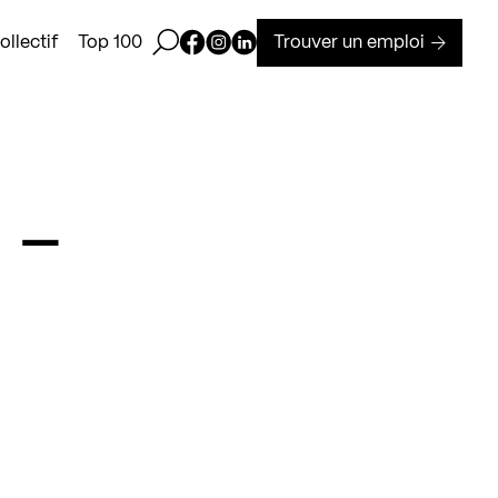
Ouvrir la barre de recherche
Page Facebook de Kollectif
Page Instagram de Kollectif
Page Linkedin de Kollectif
Trouver un emploi
llectif
Top 100
 –