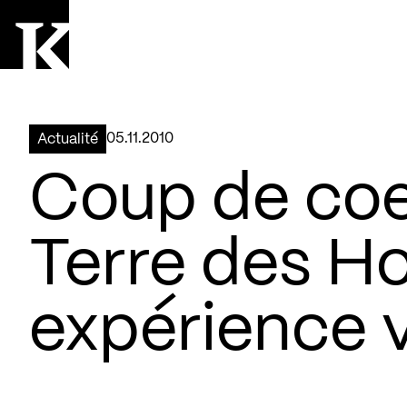
Aller à la page d'accueil
Logo Kollectif
05.11.2010
Actualité
Coup de coe
Terre des 
expérience v