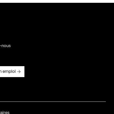
-nous
n emploi
aires