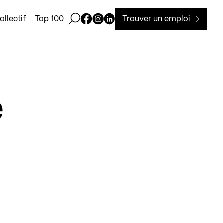
Ouvrir la barre de recherche
Page Facebook de Kollectif
Page Instagram de Kollectif
Page Linkedin de Kollectif
Trouver un emploi
llectif
Top 100
e