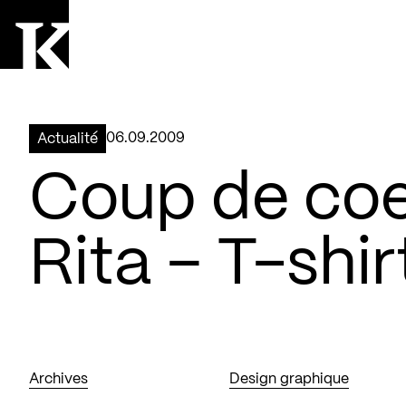
Aller à la page d'accueil
Logo Kollectif
06.09.2009
Actualité
Coup de coe
Rita – T-shirt
Archives
Design graphique