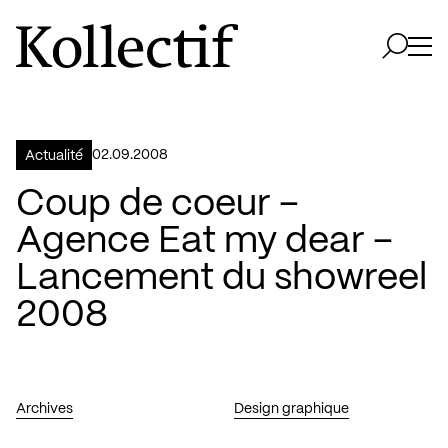
Aller à la page d'accueil
Logo Kollectif
Ouvri
Ouvrir 
02.09.2008
Actualité
Coup de coeur –
Agence Eat my dear –
Lancement du showreel
2008
Archives
Design graphique