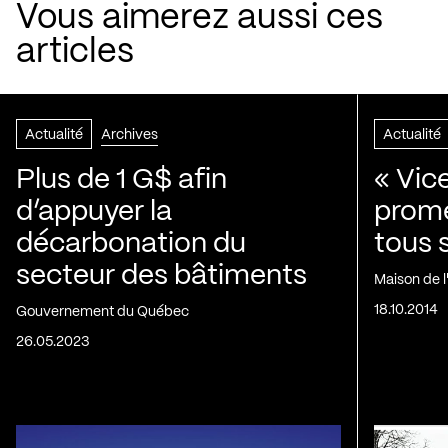
Vous aimerez aussi ces
articles
Actualité
Archives
Actualité
Plus de 1 G$ afin
« Vic
d’appuyer la
prom
décarbonation du
tous 
secteur des bâtiments
Maison de 
18.10.2014
Gouvernement du Québec
26.05.2023