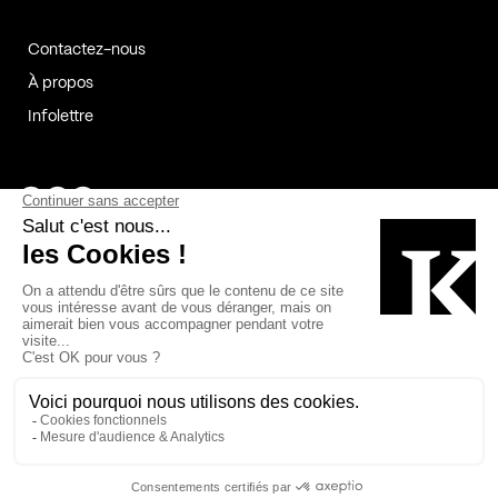
Contactez-nous
À propos
Infolettre
Page Facebook de Kollectif
Page Instagram de Kollectif
Page Linkedin de Kollectif
Partenaires
Commanditaires
Fabelta_syst_BLAN
Bâtiment-Durable-Québec-1
Esquisses-1
IRAC-1
Contech-2
OC-2
MP-1
v2com-1
©2026 Kollectif. Tous droits réservés.