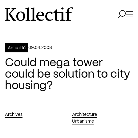
Aller à la page d'accueil
Logo Kollectif
Ouvri
Ouvrir 
09.04.2008
Actualité
Could mega tower
could be solution to city
housing?
Archives
Architecture
Urbanisme