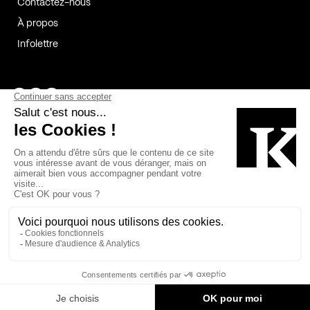
Contactez-nous
À propos
Infolettre
Page Facebook de Kollectif
Page Instagram de Kollectif
Page Linkedin de Kollectif
Partenaires
Commanditaires
Fabelta_syst_BLAN
Bâtiment-Durable-Québec-1
Esquisses-1
IRAC-1
Contech-2
OC-2
MP-1
v2com-1
©2026 Kollectif. Tous droits réservés.
Crédits
Légal
Cookies