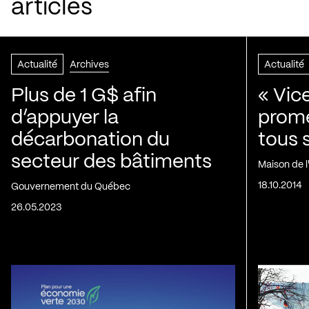
articles
Actualité
Archives
Actualité
Plus de 1 G$ afin
« Vic
d’appuyer la
prom
décarbonation du
tous 
secteur des bâtiments
Maison de 
18.10.2014
Gouvernement du Québec
26.05.2023