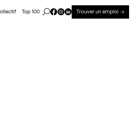
Ouvrir la barre de recherche
Page Facebook de Kollectif
Page Instagram de Kollectif
Page Linkedin de Kollectif
Trouver un emploi
llectif
Top 100