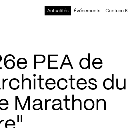
Actualités
Événements
Contenu Ko
 26e PEA de
architectes du
e Marathon
re"