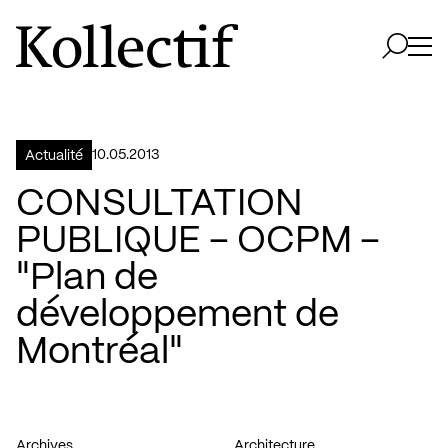
Aller à la page d'accueil
Logo Kollectif
Ouvri
Ouvrir 
10.05.2013
Actualité
CONSULTATION
PUBLIQUE – OCPM –
"Plan de
développement de
Montréal"
Archives
Architecture