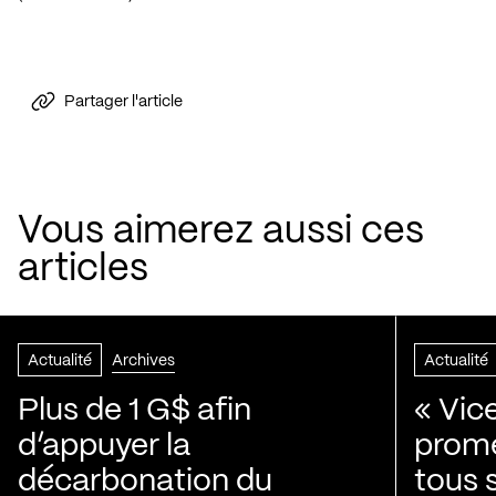
Partager l'article
Vous aimerez aussi ces
articles
Actualité
Archives
Actualité
Plus de 1 G$ afin
« Vic
d’appuyer la
prom
décarbonation du
tous 