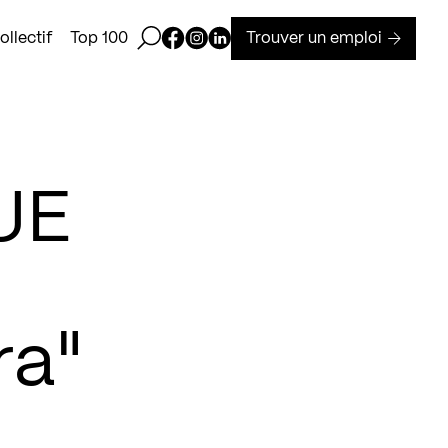
Ouvrir la barre de recherche
Page Facebook de Kollectif
Page Instagram de Kollectif
Page Linkedin de Kollectif
Trouver un emploi
llectif
Top 100
UE
ra"