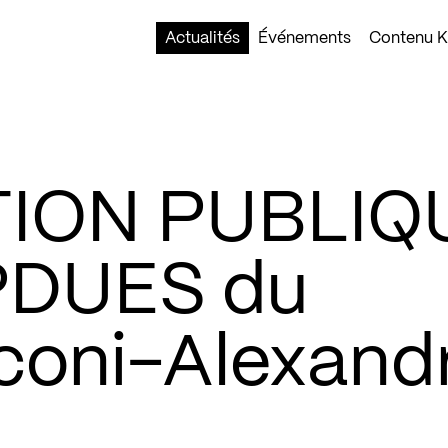
Actualités
Événements
Contenu Ko
ION PUBLIQ
PDUES du
coni-Alexand