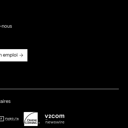
-nous
n emploi
aires
abelta_syst_BLANC