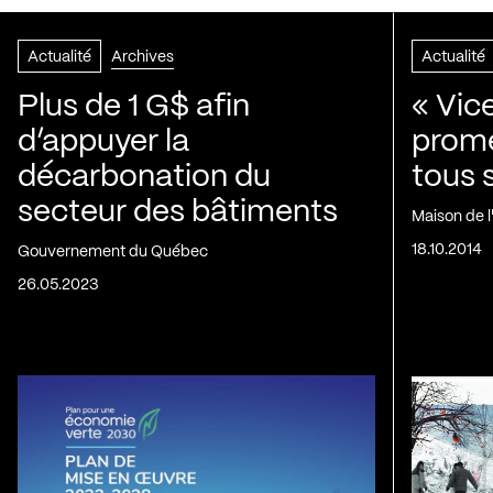
Actualité
Archives
Actualité
Plus de 1 G$ afin
« Vic
d’appuyer la
prom
décarbonation du
tous 
secteur des bâtiments
Maison de 
18.10.2014
Gouvernement du Québec
26.05.2023