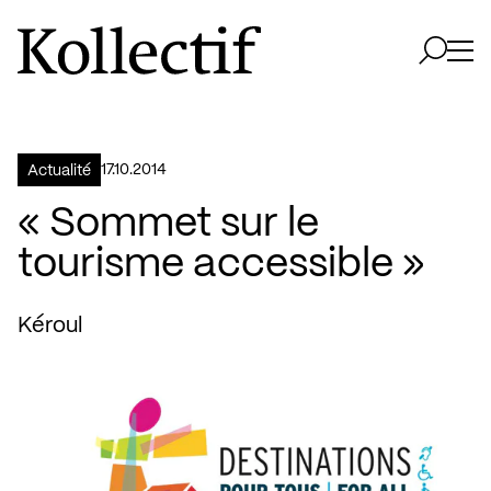
Aller à la page d'accueil
Logo Kollectif
Ouvri
Ouvrir 
17.10.2014
Actualité
« Sommet sur le
tourisme accessible »
Kéroul