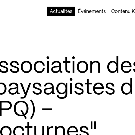
Actualités
Événements
Contenu Ko
ssociation de
paysagistes 
PQ) –
octurnes"