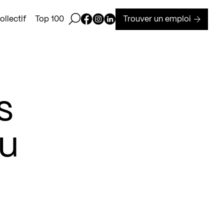
Ouvrir la barre de recherche
Page Facebook de Kollectif
Page Instagram de Kollectif
Page Linkedin de Kollectif
Trouver un emploi
llectif
Top 100
s
du