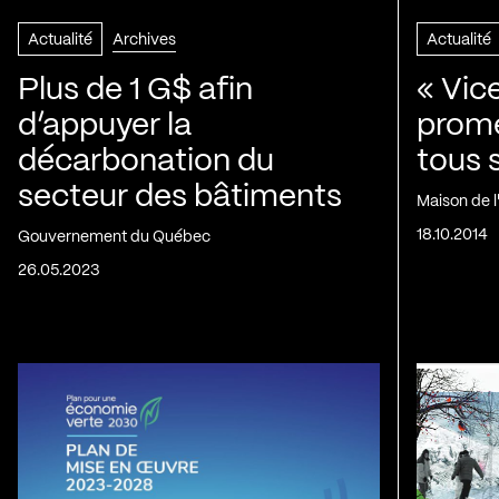
Actualité
Archives
Actualité
Plus de 1 G$ afin
« Vic
d’appuyer la
prom
décarbonation du
tous 
secteur des bâtiments
Maison de 
18.10.2014
Gouvernement du Québec
26.05.2023