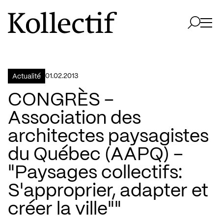
Aller à la page d'accueil
Logo Kollectif
Ouvri
Ouvrir 
01.02.2013
Actualité
CONGRÈS –
Association des
architectes paysagistes
du Québec (AAPQ) –
"Paysages collectifs:
S'approprier, adapter et
créer la ville""