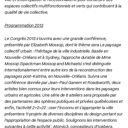
ville et d’outrepasser le fonctionnalisme pour construire des
espaces collectifs
multifonctionnels et verts qui contribuent à la
qualité de vie collective.
Programmation 2013
Le Congrès 2013 s’ouvrira avec une grande conférence,
présentée par Elizabeth Mossop, dont le
thème sera Le paysage
collectif urbain : l’héritage de la ville industrielle. Basée en
Nouvelle-
Orléans et à Sydney, l’approche durable de Mme
Mossop (Spackman Mossop and Michaels)
s’est distinguée
internationalement entre autre lors de la reconstruction des
paysages post-
Katrina, en Nouvelle-Orléans. Suivra une
conférence donnée par Jean-Paul Ganem et
Roadsworth, deux
artistes bien connus pour leurs interventions dans les paysages
urbains et
agricoles. Une série de 6 ateliers sera proposée par
des partenaires des sphères publiques et
privées québécoises et
enfin, l’activité 2+2=22 : oser l’inconnu et s’approprier la ville
présentera
11 projets de diverses disciplines du design portant sur
l’appropriation de l’espace public.
Soulignons les interventions
suivantes à cette activité : Atomic3, concepteurs d’Iceberg,