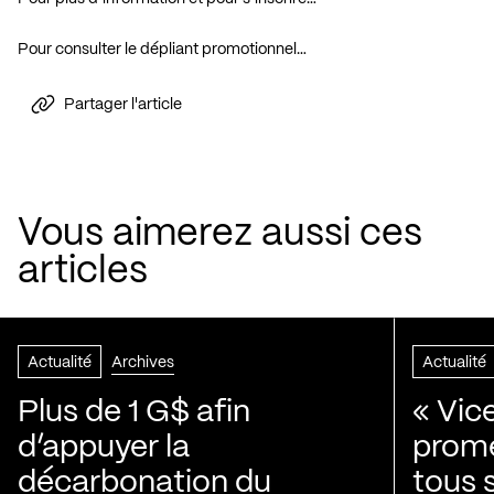
Pour consulter le dépliant promotionnel…
Partager l'article
Vous aimerez aussi ces
articles
Actualité
Archives
Actualité
Plus de 1 G$ afin
« Vic
d’appuyer la
prom
décarbonation du
tous 