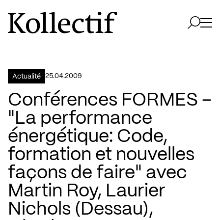
Aller à la page d'accueil
Logo Kollectif
Ouvri
Ouvrir 
25.04.2009
Actualité
Conférences FORMES –
"La performance
énergétique: Code,
formation et nouvelles
façons de faire" avec
Martin Roy, Laurier
Nichols (Dessau),