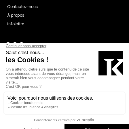
Contactez-nous
À propos
Infolettre
Page Facebook de Kollectif
Page Instagram de Kollectif
Page Linkedin de Kollectif
Partenaires
Commanditaires
Fabelta_syst_BLAN
Bâtiment-Durable-Québec-1
Esquisses-1
IRAC-1
Contech-2
OC-2
MP-1
v2com-1
©2026 Kollectif. Tous droits réservés.
Crédits
Légal
Cookies