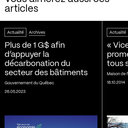
articles
Actualité
Archives
Actualité
Plus de 1 G$ afin
« Vic
d’appuyer la
prom
décarbonation du
tous 
secteur des bâtiments
Maison de 
18.10.2014
Gouvernement du Québec
26.05.2023