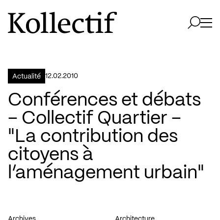
Aller à la page d'accueil
Logo Kollectif
Ouvri
Ouvrir 
12.02.2010
Actualité
Conférences et débats
– Collectif Quartier –
"La contribution des
citoyens à
l’aménagement urbain"
Archives
Architecture