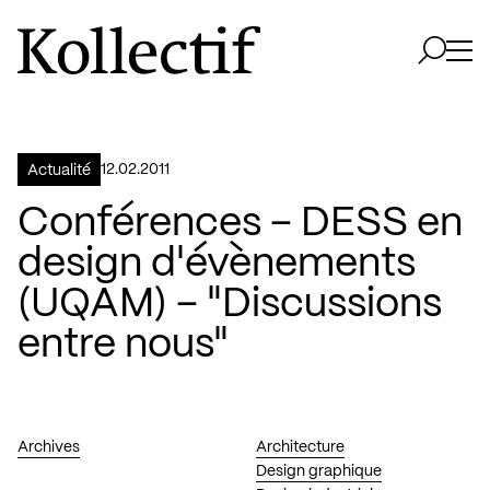
Aller à la page d'accueil
Logo Kollectif
Ouvri
Ouvrir 
12.02.2011
Actualité
Conférences – DESS en
design d'évènements
(UQAM) – "Discussions
entre nous"
Archives
Architecture
Design graphique