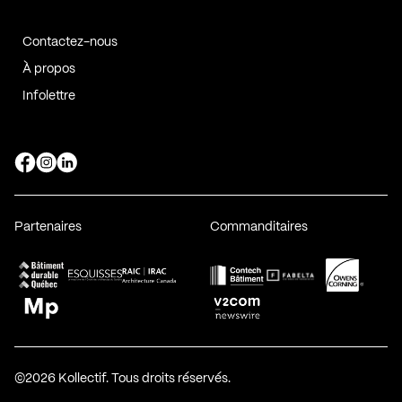
Contactez-nous
À propos
Infolettre
Page Facebook de Kollectif
Page Instagram de Kollectif
Page Linkedin de Kollectif
Partenaires
Commanditaires
Fabelta_syst_BLAN
Bâtiment-Durable-Québec-1
Esquisses-1
IRAC-1
Contech-2
OC-2
MP-1
v2com-1
©2026 Kollectif. Tous droits réservés.