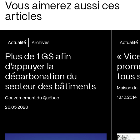
Vous aimerez aussi ces
articles
Actualité
Archives
Actualité
Plus de 1 G$ afin
« Vic
d’appuyer la
prom
décarbonation du
tous 
secteur des bâtiments
Maison de 
18.10.2014
Gouvernement du Québec
26.05.2023