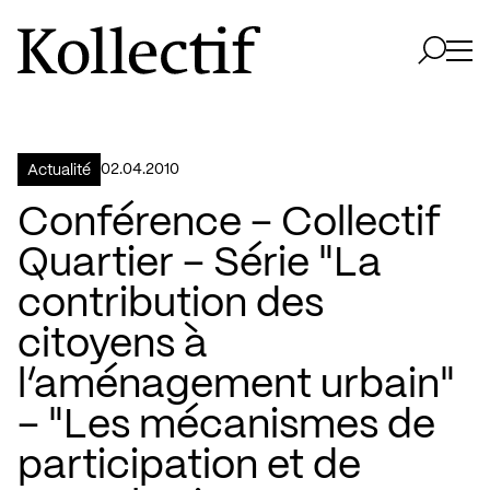
Aller à la page d'accueil
Logo Kollectif
Ouvri
Ouvrir 
02.04.2010
Actualité
Conférence – Collectif
Quartier – Série "La
contribution des
citoyens à
l’aménagement urbain"
– "Les mécanismes de
participation et de