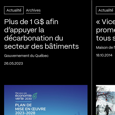
Actualité
Archives
Actualité
Plus de 1 G$ afin
« Vic
d’appuyer la
prom
décarbonation du
tous 
secteur des bâtiments
Maison de 
18.10.2014
Gouvernement du Québec
26.05.2023