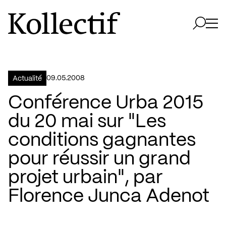
Aller à la page d'accueil
Logo Kollectif
Ouvri
Ouvrir 
09.05.2008
Actualité
Conférence Urba 2015
du 20 mai sur "Les
conditions gagnantes
pour réussir un grand
projet urbain", par
Florence Junca Adenot