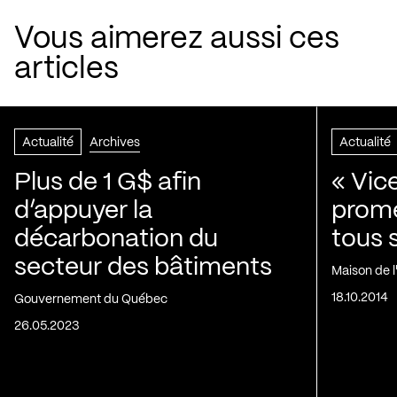
Vous aimerez aussi ces
articles
Actualité
Archives
Actualité
Plus de 1 G$ afin
« Vic
d’appuyer la
prom
décarbonation du
tous 
secteur des bâtiments
Maison de 
18.10.2014
Gouvernement du Québec
26.05.2023