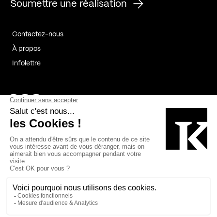
Soumettre une réalisation
Contactez-nous
À propos
Infolettre
Page Facebook de Kollectif
Page Instagram de Kollectif
Page Linkedin de Kollectif
Partenaires
Commanditaires
Fabelta_syst_BLAN
Bâtiment-Durable-Québec-1
Esquisses-1
IRAC-1
Contech-2
OC-2
MP-1
v2com-1
©2026 Kollectif. Tous droits réservés.