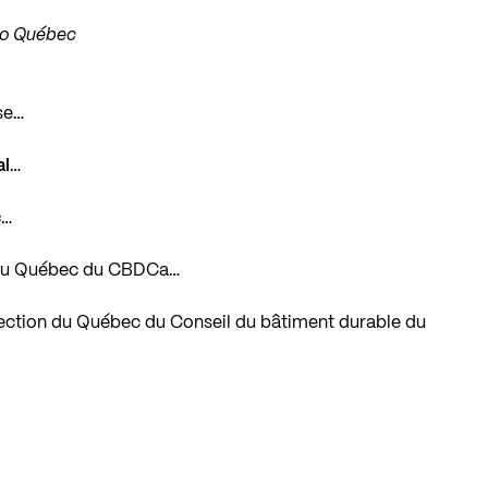
dro Québec
se…
al
…
c
…
on du Québec du CBDCa…
 Section du Québec du Conseil du bâtiment durable du