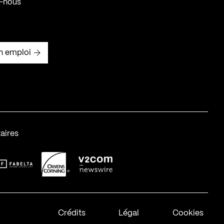
-nous
n emploi
aires
abelta_syst_BLANC
OC-2
v2com-1
Crédits
Légal
Cookies