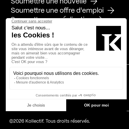
Soumettre une nouvelle
Soumettre une offre d'emploi
Soumettre une réalisation
Page Facebook de Kollectif
Page Instagram de Kollectif
Page Linkedin de Kollectif
Partenaires
Bâtiment-Durable-Québec-1
Esquisses-1
IRAC-1
MP-1
©2026 Kollectif. Tous droits réservés.