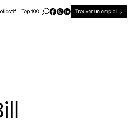
Ouvrir la barre de recherche
Page Facebook de Kollectif
Page Instagram de Kollectif
Page Linkedin de Kollectif
Trouver un emploi
llectif
Top 100
ll