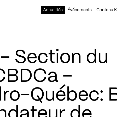
Actualités
Événements
Contenu Ko
– Section du
CBDCa –
ro-Québec: Bi
ndateur de