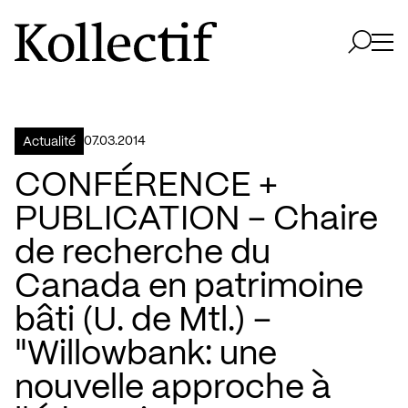
Aller à la page d'accueil
Logo Kollectif
Ouvri
Ouvrir 
07.03.2014
Actualité
CONFÉRENCE +
PUBLICATION – Chaire
de recherche du
Canada en patrimoine
bâti (U. de Mtl.) –
"Willowbank: une
nouvelle approche à