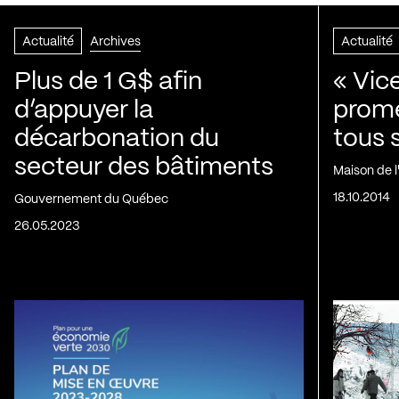
Actualité
Archives
Actualité
Plus de 1 G$ afin
« Vic
d’appuyer la
prom
décarbonation du
tous 
secteur des bâtiments
Maison de 
18.10.2014
Gouvernement du Québec
26.05.2023