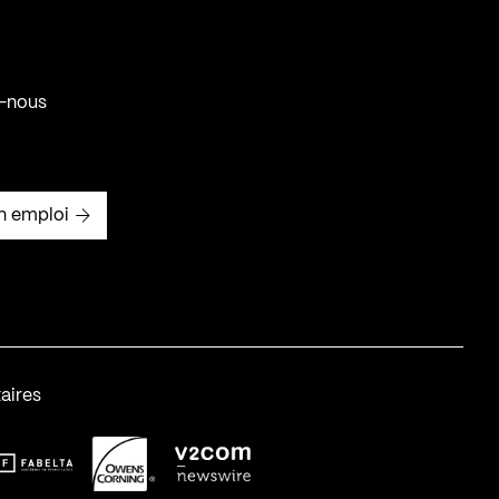
-nous
n emploi
aires
abelta_syst_BLANC