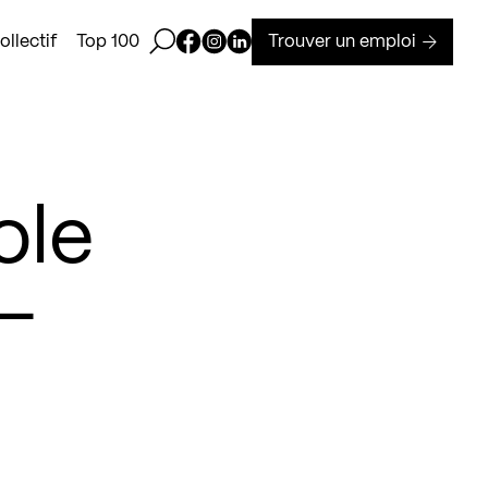
Ouvrir la barre de recherche
Page Facebook de Kollectif
Page Instagram de Kollectif
Page Linkedin de Kollectif
Trouver un emploi
llectif
Top 100
ole
 –