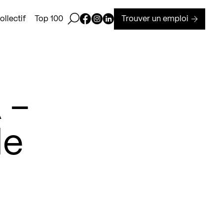
Ouvrir la barre de recherche
Page Facebook de Kollectif
Page Instagram de Kollectif
Page Linkedin de Kollectif
Trouver un emploi
llectif
Top 100
 –
de