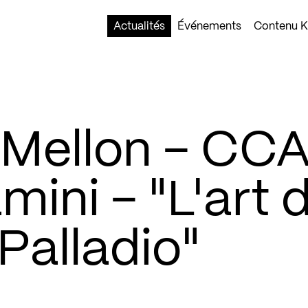
Actualités
Événements
Contenu Ko
Mellon – CCA
mini – "L'art 
 Palladio"