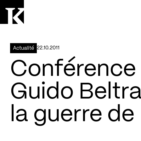
Aller à la page d'accueil
Logo Kollectif
22.10.2011
Actualité
Conférence 
Guido Beltra
la guerre de