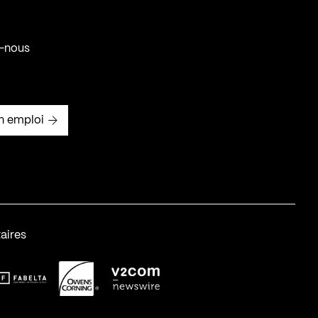
-nous
n emploi
aires
abelta_syst_BLANC
OC-2
v2com-1