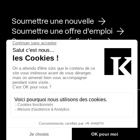
Soumettre une nouvelle
Soumettre une offre d'emploi
Soumettre une réalisation
Page Facebook de Kollectif
Page Instagram de Kollectif
Page Linkedin de Kollectif
Partenaires
Bâtiment-Durable-Québec-1
Esquisses-1
IRAC-1
MP-1