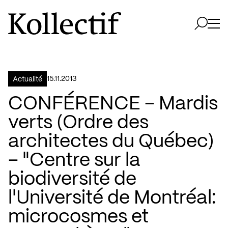
Aller à la page d'accueil
Logo Kollectif
Ouvri
Ouvrir 
15.11.2013
Actualité
CONFÉRENCE – Mardis
verts (Ordre des
architectes du Québec)
– "Centre sur la
biodiversité de
l'Université de Montréal:
microcosmes et