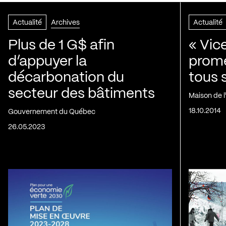
Actualité
Archives
Actualité
Plus de 1 G$ afin
« Vic
d’appuyer la
prom
décarbonation du
tous 
secteur des bâtiments
Maison de 
18.10.2014
Gouvernement du Québec
26.05.2023