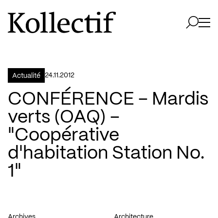
Aller à la page d'accueil
Logo Kollectif
Ouvri
Ouvrir 
24.11.2012
Actualité
CONFÉRENCE – Mardis
verts (OAQ) –
"Coopérative
d'habitation Station No.
1"
Archives
Architecture