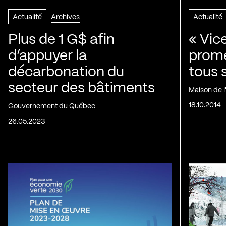
Actualité
Archives
Actualité
Plus de 1 G$ afin
« Vic
d’appuyer la
prom
décarbonation du
tous 
secteur des bâtiments
Maison de 
18.10.2014
Gouvernement du Québec
26.05.2023