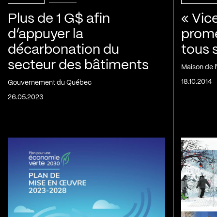
Plus de 1 G$ afin
« Vic
d’appuyer la
prom
décarbonation du
tous 
secteur des bâtiments
Maison de 
18.10.2014
Gouvernement du Québec
26.05.2023