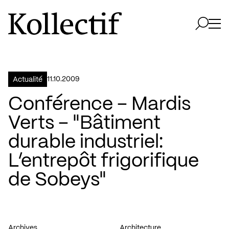
Aller à la page d'accueil
Logo Kollectif
Ouvri
Ouvrir 
11.10.2009
Actualité
Conférence – Mardis
Verts – "Bâtiment
durable industriel:
L’entrepôt frigorifique
de Sobeys"
Archives
Architecture