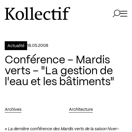
Aller à la page d'accueil
Logo Kollectif
Ouvri
Ouvrir 
18.05.2008
Actualité
Conférence – Mardis
verts – "La gestion de
l'eau et les bâtiments"
Archives
Architecture
« La dernière conférence des Mardis verts de la saison hiver-