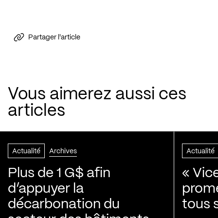
Partager l'article
Vous aimerez aussi ces
articles
Actualité
Archives
Actualité
Plus de 1 G$ afin
« Vic
d’appuyer la
prom
décarbonation du
tous 