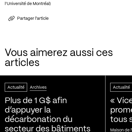
l’Université de Montréal)
Partager l'article
Vous aimerez aussi ces
articles
Actualité
Archives
Actualité
Plus de 1 G$ afin
« Vic
d’appuyer la
prom
décarbonation du
tous 
secteur des bâtiments
Maison de 