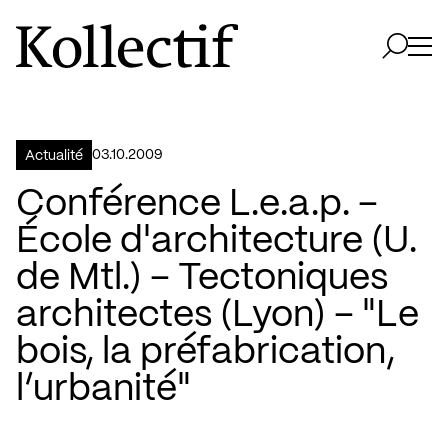
Aller à la page d'accueil
Logo Kollectif
Ouvri
Ouvrir 
03.10.2009
Actualité
Conférence L.e.a.p. –
École d'architecture (U.
de Mtl.) – Tectoniques
architectes (Lyon) – "Le
bois, la préfabrication,
l’urbanité"