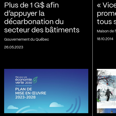
Plus de 1 G$ afin
« Vic
d’appuyer la
prom
décarbonation du
tous 
secteur des bâtiments
Maison de 
18.10.2014
Gouvernement du Québec
26.05.2023