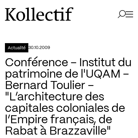
Aller à la page d'accueil
Logo Kollectif
Ouvri
Ouvrir 
30.10.2009
Actualité
Conférence – Institut du
patrimoine de l'UQAM –
Bernard Toulier –
"L’architecture des
capitales coloniales de
l’Empire français, de
Rabat à Brazzaville"