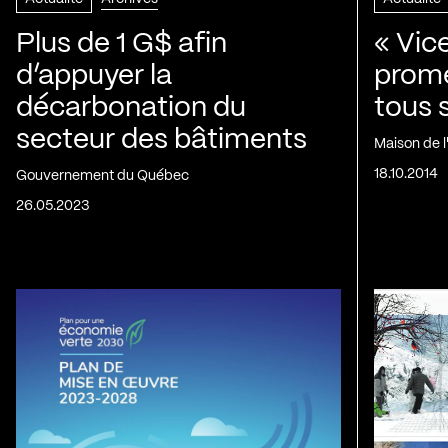
Plus de 1 G$ afin
« Vic
d’appuyer la
prom
décarbonation du
tous 
secteur des bâtiments
Maison de 
18.10.2014
Gouvernement du Québec
26.05.2023