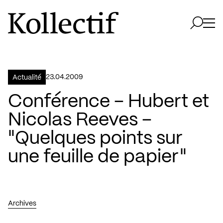
Aller à la page d'accueil
Logo Kollectif
Ouvri
Ouvrir 
23.04.2009
Actualité
Conférence – Hubert et
Nicolas Reeves –
"Quelques points sur
une feuille de papier"
Archives