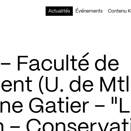
Actualités
Événements
Contenu Ko
– Faculté de
t (U. de Mtl.
ne Gatier – "
n – Conservat