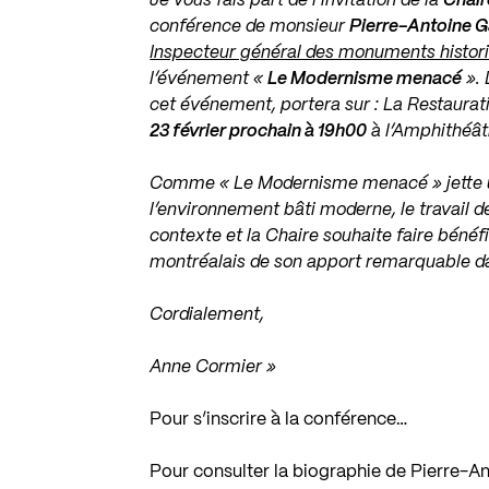
Je vous fais part de l’invitation de la
Chair
conférence de monsieur
Pierre-Antoine G
Inspecteur général des monuments histor
l’événement «
Le Modernisme menacé
». 
cet événement, portera sur : La Restaura
23 février prochain à 19h00
à l’Amphithéât
Comme « Le Modernisme menacé » jette un
l’environnement bâti moderne, le travail 
contexte et la Chaire souhaite faire bénéf
montréalais de son apport remarquable d
Cordialement,
Anne Cormier »
Pour s’inscrire à la conférence…
Pour consulter la biographie de Pierre-A