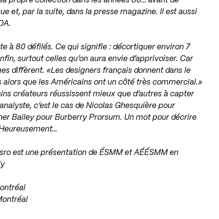
 sa propre collection dans les années 80… avant de
 et, par la suite, dans la presse magazine. Il est aussi
DA.
 à 80 défilés. Ce qui signifie : décortiquer environ 7
fin, surtout celles qu’on aura envie d’apprivoiser. Car
es diffèrent. «Les designers français donnent dans le
rs alors que les Américains ont un côté très commercial.»
tains créateurs réussissent mieux que d’autres à capter
analyste, c’est le cas de Nicolas Ghesquière pour
her Bailey pour Burberry Prorsum. Un mot pour décrire
» Heureusement…
esro est une présentation de ÉSMM et AÉÉSMM en
ly
ontréal
Montréal