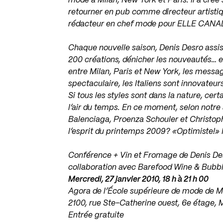
mode à Milan, New York et Paris. Il a créé
retourner en pub comme directeur artistique
rédacteur en chef mode pour ELLE CANA
Chaque nouvelle saison, Denis Desro assiste
200 créations, dénicher les nouveautés… en
entre Milan, Paris et New York, les messag
spectaculaire, les Italiens sont innovateu
Si tous les styles sont dans la nature, cer
l’air du temps. En ce moment, selon notre 
Balenciaga, Proenza Schouler et Christop
l’esprit du printemps 2009? «Optimiste!
Conférence + Vin et Fromage de Denis D
collaboration avec Barefood Wine & Bubb
Mercredi, 27 janvier 2010, 18 h à 21 h 00
Agora de l’École supérieure de mode de M
2100, rue Ste-Catherine ouest, 6e étage, 
Entrée gratuite