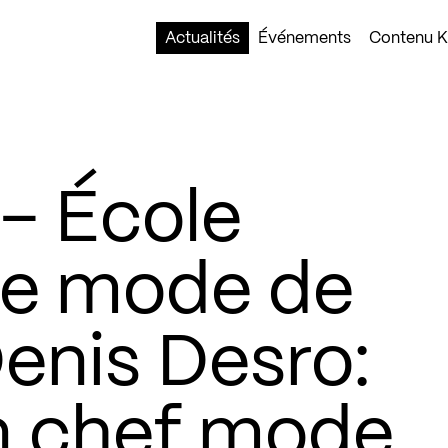
Actualités
Événements
Contenu Ko
– École
de mode de
enis Desro:
n chef mode