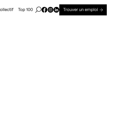
Ouvrir la barre de recherche
Page Facebook de Kollectif
Page Instagram de Kollectif
Page Linkedin de Kollectif
Trouver un emploi
llectif
Top 100