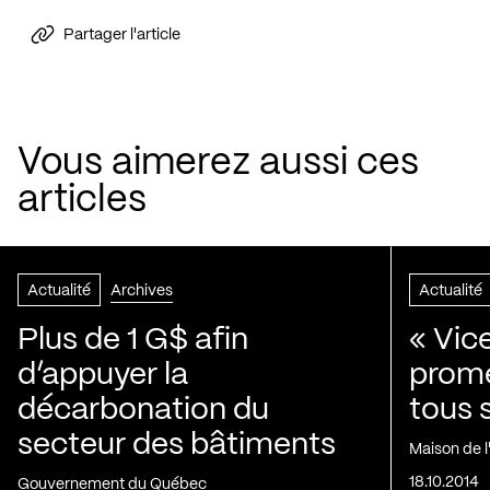
Partager l'article
Vous aimerez aussi ces
articles
Actualité
Archives
Actualité
Plus de 1 G$ afin
« Vic
d’appuyer la
prom
décarbonation du
tous 
secteur des bâtiments
Maison de 
18.10.2014
Gouvernement du Québec