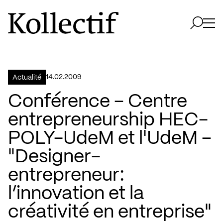
Aller à la page d'accueil
Logo Kollectif
Ouvri
Ouvrir 
14.02.2009
Actualité
Conférence – Centre
entrepreneurship HEC-
POLY-UdeM et l'UdeM –
"Designer-
entrepreneur:
l’innovation et la
créativité en entreprise"