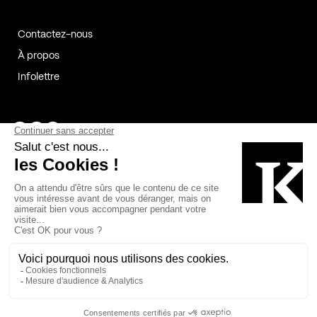
Contactez-nous
À propos
Infolettre
Page Facebook de Kollectif
Page Instagram de Kollectif
Page Linkedin de Kollectif
Partenaires
Commanditaires
Fabelta_syst_BLAN
Bâtiment-Durable-Québec-1
Esquisses-1
IRAC-1
Contech-2
OC-2
MP-1
v2com-1
©2026 Kollectif. Tous droits réservés.