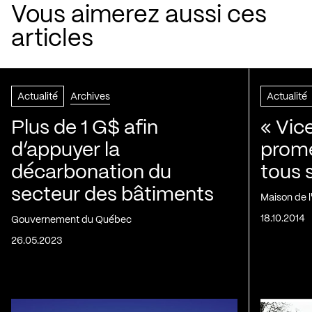
Vous aimerez aussi ces
articles
Actualité
Archives
Actualité
Plus de 1 G$ afin
« Vic
d’appuyer la
prom
décarbonation du
tous 
secteur des bâtiments
Maison de 
18.10.2014
Gouvernement du Québec
26.05.2023