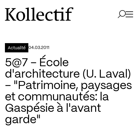
Aller à la page d'accueil
Logo Kollectif
Ouvri
Ouvrir 
04.03.2011
Actualité
5@7 – École
d'architecture (U. Laval)
– "Patrimoine, paysages
et communautés: la
Gaspésie à l'avant
garde"