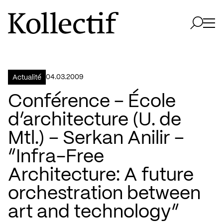
Aller à la page d'accueil
Logo Kollectif
Ouvri
Ouvrir 
04.03.2009
Actualité
Conférence – École
d’architecture (U. de
Mtl.) – Serkan Anilir –
“Infra-Free
Architecture: A future
orchestration between
art and technology”