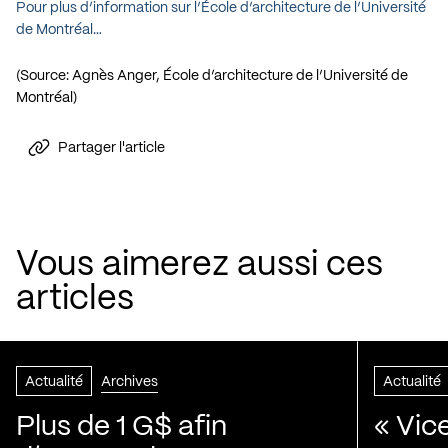
Pour plus d’information sur l’École d’architecture de l’Université
de Montréal…
(Source: Agnès Anger, École d’architecture de l’Université de
Montréal)
Partager l'article
Vous aimerez aussi ces
articles
Actualité
Archives
Actualité
Plus de 1 G$ afin
« Vic