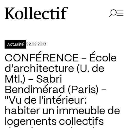
Aller à la page d'accueil
Logo Kollectif
Ouvri
Ouvrir 
22.02.2013
Actualité
CONFÉRENCE – École
d'architecture (U. de
Mtl.) – Sabri
Bendimérad (Paris) –
"Vu de l'intérieur:
habiter un immeuble de
logements collectifs