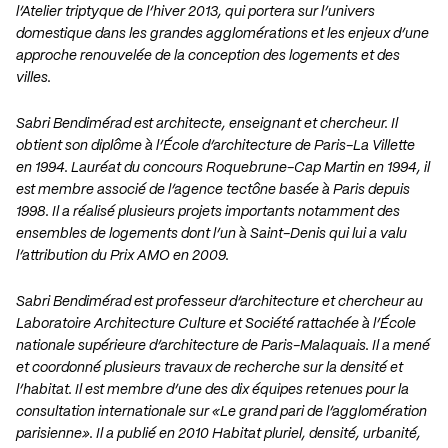
l’Atelier triptyque de l’hiver 2013, qui portera sur l’univers
domestique dans les grandes agglomérations et les enjeux d’une
approche renouvelée de la conception des logements et des
villes.
Sabri Bendimérad est architecte, enseignant et chercheur. Il
obtient son diplôme à l’École d’architecture de Paris-La Villette
en 1994. Lauréat du concours Roquebrune-Cap Martin en 1994, il
est membre associé de l’agence tectône basée à Paris depuis
1998. Il a réalisé plusieurs projets importants notamment des
ensembles de logements dont l’un à
Saint-Denis
qui lui a valu
l’attribution du Prix AMO en 2009.
Sabri Bendimérad est professeur d’architecture et chercheur au
Laboratoire Architecture Culture et Société rattachée à l’École
nationale supérieure d’architecture de Paris-Malaquais. Il a mené
et coordonné plusieurs travaux de recherche sur la densité et
l’habitat. Il est membre d’une des dix équipes retenues pour la
consultation internationale sur «Le grand pari de l’agglomération
parisienne». Il a publié en 2010 Habitat pluriel, densité, urbanité,