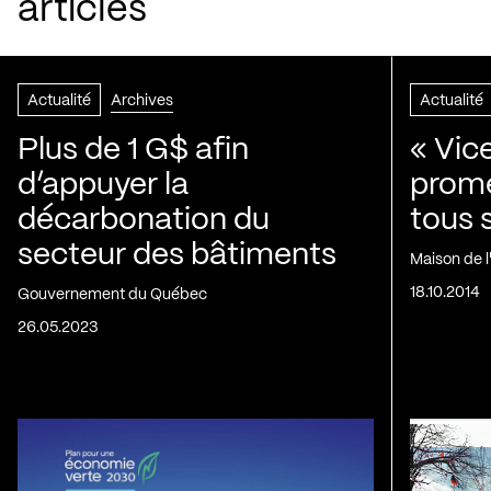
articles
Actualité
Archives
Actualité
Plus de 1 G$ afin
« Vic
d’appuyer la
prom
décarbonation du
tous 
secteur des bâtiments
Maison de 
18.10.2014
Gouvernement du Québec
26.05.2023