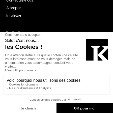
Contactez-nous
À propos
Infolettre
Page Facebook de Kollectif
Page Instagram de Kollectif
Page Linkedin de Kollectif
Partenaires
Commanditaires
Fabelta_syst_BLAN
Bâtiment-Durable-Québec-1
Esquisses-1
IRAC-1
Contech-2
OC-2
MP-1
v2com-1
©2026 Kollectif. Tous droits réservés.
Crédits
Légal
Cookies