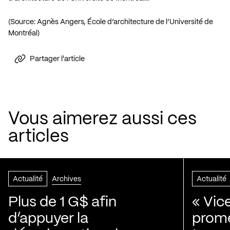
(Source: Agnès Angers, École d’architecture de l’Université de
Montréal)
Partager l'article
Vous aimerez aussi ces
articles
Actualité
Archives
Actualité
Plus de 1 G$ afin
« Vic
d’appuyer la
prom