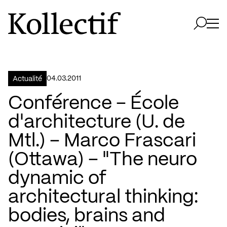
Aller à la page d'accueil
Logo Kollectif
Ouvri
Ouvrir 
04.03.2011
Actualité
Conférence – École
d'architecture (U. de
Mtl.) – Marco Frascari
(Ottawa) – "The neuro
dynamic of
architectural thinking:
bodies, brains and