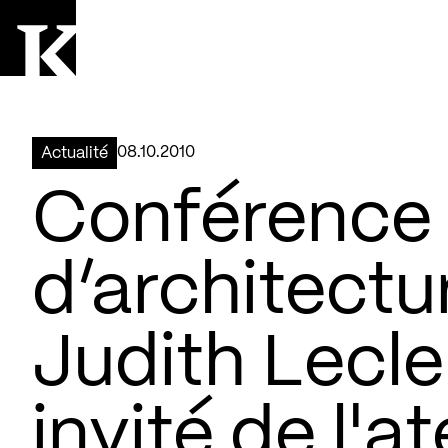
Aller à la page d'accueil
Logo Kollectif
08.10.2010
Actualité
Conférence 
d’architectur
Judith Lecle
invité de l'a