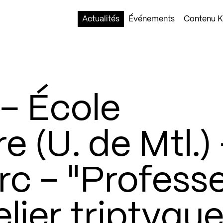
Actualités
Événements
Contenu Ko
– École
e (U. de Mtl.)
rc – "Profess
telier triptyque