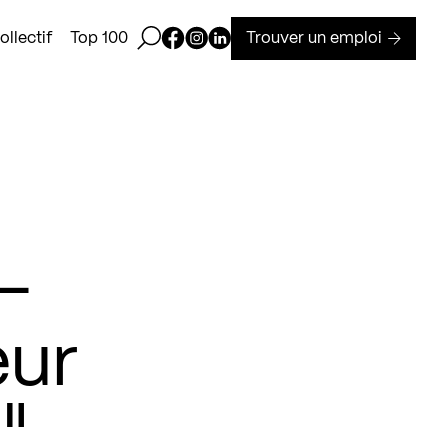
Ouvrir la barre de recherche
Page Facebook de Kollectif
Page Instagram de Kollectif
Page Linkedin de Kollectif
Trouver un emploi
llectif
Top 100
 –
eur
"