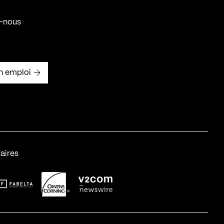
-nous
n emploi
aires
abelta_syst_BLANC
OC-2
v2com-1