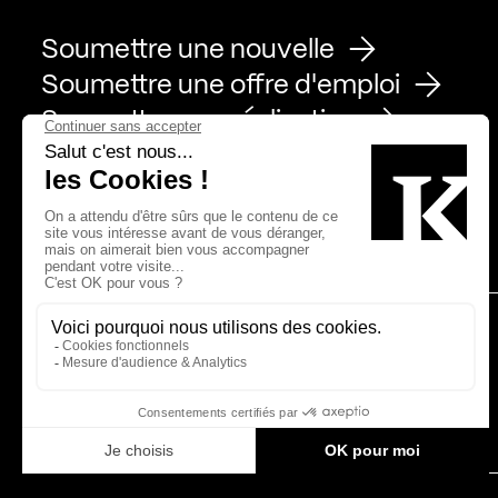
Soumettre une nouvelle
Soumettre une offre d'emploi
Soumettre une réalisation
Page Facebook de Kollectif
Page Instagram de Kollectif
Page Linkedin de Kollectif
Partenaires
Bâtiment-Durable-Québec-1
Esquisses-1
IRAC-1
MP-1