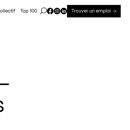
Ouvrir la barre de recherche
Page Facebook de Kollectif
Page Instagram de Kollectif
Page Linkedin de Kollectif
Trouver un emploi
llectif
Top 100
 –
s