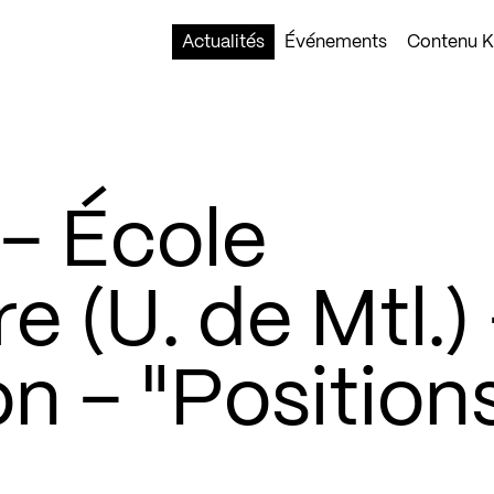
Actualités
Événements
Contenu Ko
– École
e (U. de Mtl.)
n – "Position