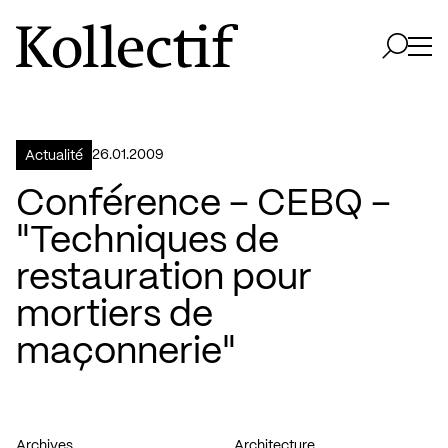
Aller à la page d'accueil
Logo Kollectif
Ouvri
Ouvrir 
26.01.2009
Actualité
Conférence – CEBQ –
"Techniques de
restauration pour
mortiers de
maçonnerie"
Archives
Architecture