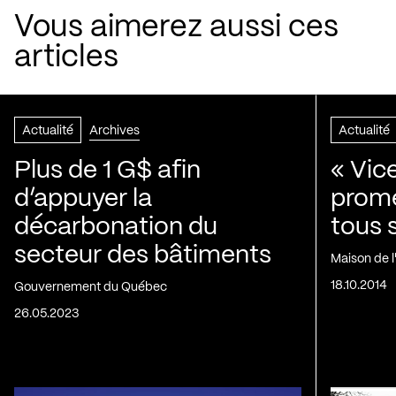
Vous aimerez aussi ces
articles
Actualité
Archives
Actualité
Plus de 1 G$ afin
« Vic
d’appuyer la
prom
décarbonation du
tous 
secteur des bâtiments
Maison de 
18.10.2014
Gouvernement du Québec
26.05.2023