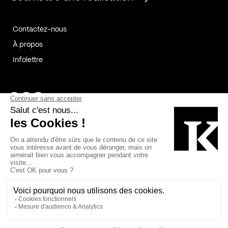
Contactez-nous
À propos
Infolettre
Page Facebook de Kollectif
Page Instagram de Kollectif
Page Linkedin de Kollectif
Partenaires
Commanditaires
Fabelta_syst_BLAN
Bâtiment-Durable-Québec-1
Esquisses-1
IRAC-1
Contech-2
OC-2
MP-1
v2com-1
©2026 Kollectif. Tous droits réservés.