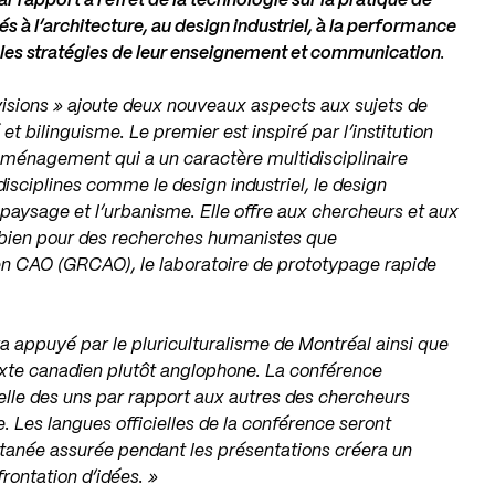
r rapport à l’effet de la technologie sur la pratique de
és à l’architecture, au design industriel, à la performance
ur les stratégies de leur enseignement et communication
.
visions » ajoute deux nouveaux aspects aux sujets de
 et bilinguisme. Le premier est inspiré par l’institution
’aménagement qui a un caractère multidisciplinaire
isciplines comme le design industriel, le design
de paysage et l’urbanisme. Elle offre aux chercheurs et aux
 bien pour des recherches humanistes que
en CAO (GRCAO), le laboratoire de prototypage rapide
a appuyé par le pluriculturalisme de Montréal ainsi que
xte canadien plutôt anglophone. La conférence
ielle des uns par rapport aux autres des chercheurs
Les langues officielles de la conférence seront
multanée assurée pendant les présentations créera un
rontation d’idées. »