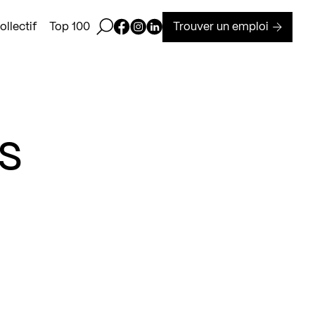
Ouvrir la barre de recherche
Page Facebook de Kollectif
Page Instagram de Kollectif
Page Linkedin de Kollectif
Trouver un emploi
llectif
Top 100
s