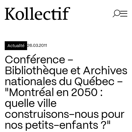
Aller à la page d'accueil
Logo Kollectif
Ouvri
Ouvrir 
26.03.2011
Actualité
Conférence –
Bibliothèque et Archives
nationales du Québec –
"Montréal en 2050 :
quelle ville
construisons-nous pour
nos petits-enfants ?"