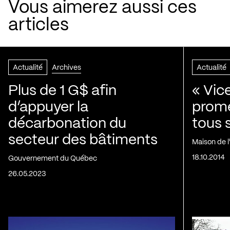
Vous aimerez aussi ces
articles
Actualité
Archives
Actualité
Plus de 1 G$ afin
« Vic
d’appuyer la
prom
décarbonation du
tous 
secteur des bâtiments
Maison de 
18.10.2014
Gouvernement du Québec
26.05.2023