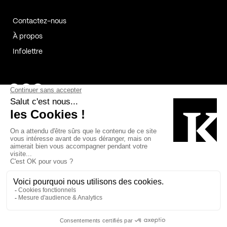
Contactez-nous
À propos
Infolettre
Page Facebook de Kollectif
Page Instagram de Kollectif
Page Linkedin de Kollectif
Partenaires
Commanditaires
Fabelta_syst_BLAN
Bâtiment-Durable-Québec-1
Esquisses-1
IRAC-1
Contech-2
OC-2
MP-1
v2com-1
©2026 Kollectif. Tous droits réservés.