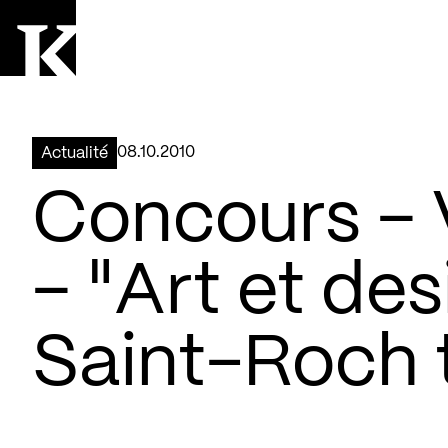
Aller à la page d'accueil
Logo Kollectif
08.10.2010
Actualité
Concours – 
– "Art et des
Saint-Roch 