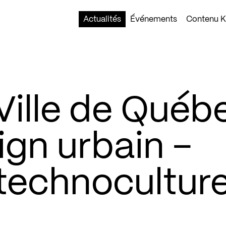
Actualités
Événements
Contenu Ko
Ville de Québ
ign urbain –
technocultur