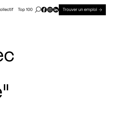
Ouvrir la barre de recherche
Page Facebook de Kollectif
Page Instagram de Kollectif
Page Linkedin de Kollectif
Trouver un emploi
llectif
Top 100
ec
e"