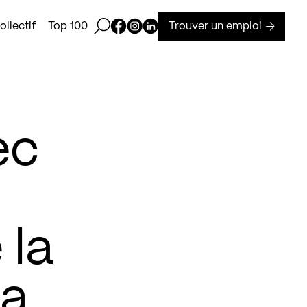
Ouvrir la barre de recherche
Page Facebook de Kollectif
Page Instagram de Kollectif
Page Linkedin de Kollectif
Trouver un emploi
llectif
Top 100
ec
 la
la