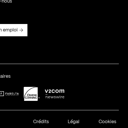
-nous
n emploi
aires
abelta_syst_BLANC
OC-2
v2com-1
Crédits
Légal
Cookies