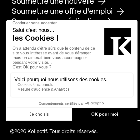
Soumettre une nouvelle
Soumettre une offre d'emploi
Soumettre une réalisation
Page Facebook de Kollectif
Page Instagram de Kollectif
Page Linkedin de Kollectif
Partenaires
Bâtiment-Durable-Québec-1
Esquisses-1
IRAC-1
MP-1
©2026 Kollectif. Tous droits réservés.