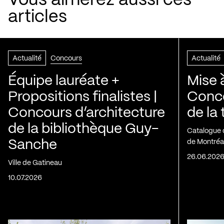
Vous aimerez aussi ces
articles
Actualité
Concours
Actualité
Équipe lauréate +
Mise 
Propositions finalistes |
Conco
Concours d’architecture
de la
de la bibliothèque Guy-
Catalogue 
Sanche
de Montréa
26.06.202
Ville de Gatineau
10.07.2026