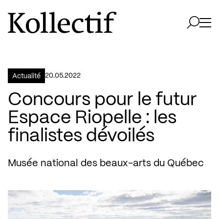
Aller à la page d'accueil
Logo Kollectif
Ouvri
Ouvrir 
20.05.2022
Actualité
Concours pour le futur
Espace Riopelle : les
finalistes dévoilés
Musée national des beaux-arts du Québec