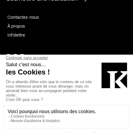
Contactez-nous
À propos
Infolettre
Page Facebook de Kollectif
Page Instagram de Kollectif
Page Linkedin de Kollectif
Partenaires
Commanditaires
Fabelta_syst_BLAN
Bâtiment-Durable-Québec-1
Esquisses-1
IRAC-1
Contech-2
OC-2
MP-1
v2com-1
©2026 Kollectif. Tous droits réservés.