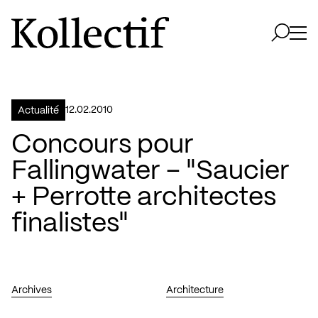
Aller à la page d'accueil
Logo Kollectif
Ouvri
Ouvrir 
12.02.2010
Actualité
Concours pour
Fallingwater – "Saucier
+ Perrotte architectes
finalistes"
Archives
Architecture