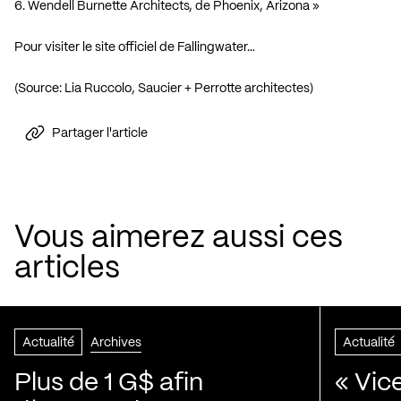
6.
Wendell Burnette Architects
, de Phoenix, Arizona »
Pour visiter le site officiel de Fallingwater…
(Source: Lia Ruccolo, Saucier + Perrotte architectes)
Partager l'article
Vous aimerez aussi ces
articles
Actualité
Archives
Actualité
Plus de 1 G$ afin
« Vic