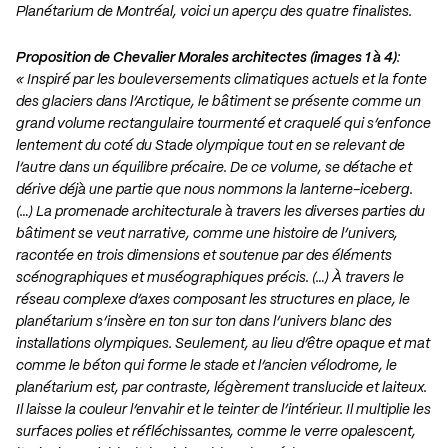
Planétarium de Montréal, voici un aperçu des quatre finalistes.
Proposition de
Chevalier Morales architectes
(images 1 à 4)
:
« Inspiré par les bouleversements climatiques actuels et la fonte
des glaciers dans l’Arctique, le bâtiment se présente comme un
grand volume rectangulaire tourmenté et craquelé qui s’enfonce
lentement du coté du Stade olympique tout en se relevant de
l’autre dans un équilibre précaire. De ce volume, se détache et
dérive déjà une partie que nous nommons la lanterne-iceberg.
(…) La promenade architecturale à travers les diverses parties du
bâtiment se veut narrative, comme une histoire de l’univers,
racontée en trois dimensions et soutenue par des éléments
scénographiques et muséographiques précis. (…) À travers le
réseau complexe d’axes composant les structures en place, le
planétarium s’insère en ton sur ton dans l’univers blanc des
installations olympiques. Seulement, au lieu d’être opaque et mat
comme le béton qui forme le stade et l’ancien vélodrome, le
planétarium est, par contraste, légèrement translucide et laiteux.
Il laisse la couleur l’envahir et le teinter de l’intérieur. Il multiplie les
surfaces polies et réfléchissantes, comme le verre opalescent,