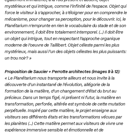
également immatériel, à la fois présent et absent, objet
mystérieux et qui intrigue, comme l’infinité de l’espace. Objet qui
force le visiteur à s’approcher, à s’éloigner pour en comprendre le
mécanisme, pour changer sa perception, pour le découvrir. Ici, le
Planétarium n’emprunte en rien le vocabulaire du stade et de son
environnement, il doit être totalement intemporel. (…) Il doit être
un objet qui intrigue, tout en respectant l’approche organique
moderne de l’oeuvre de Taillibert. Objet céleste parmi les plus
mystérieux, mais aussi l’un des objets célestes les plus puissants:
un trou noir? »
Proposition de
Saucier + Perrotte architectes
(images 9 à 12)
:
« Le Planétarium nous transporte ailleurs et nous invite à la
découverte d’un instantané de l’évolution, allégorie de la
formation de la matière, d’un changement d’état du brut au
précieux. Dans un temps figé, ni présent ni futur, la matière en
transformation, perforée, altérée est symbole de cette mutation
perpétuelle. Inspiré par cette matière, le projet enseigne aux
visiteurs ses différents états et les transformations vécues par
les planètes (…) Cette matière permet aux visiteurs de vivre une
expérience immersive sensible et émotionnelle et de