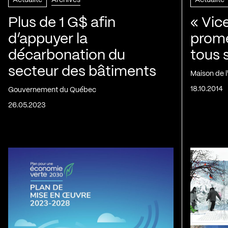
Actualité
Archives
Actualité
Plus de 1 G$ afin
« Vic
d’appuyer la
prom
décarbonation du
tous 
secteur des bâtiments
Maison de 
18.10.2014
Gouvernement du Québec
26.05.2023