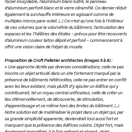
l’acier inoxydable, l’aluminium blanc lustré, le panneau
d’aluminium perforé blanc et le verre céramifié. Ce dernier réduit
également la surchauffe intérieure en agissant comme de
multiples micros pare-soleil. (…) Ce n’est qu’une fois à l’intérieur
de ces volumes que la volumétrie du bâtiment, l’articulation des
espaces et les Théâtres des étoiles – prévus pour être recouverts
d’aluminium couleur laiton dépoli et perforé – commenceront à
offrir une vision claire de l’objet du musée.
Proposition de
Croft Pelletier architectes
(images 5 à 8) :
« Une approche dictée par diverses considérations; celle ne pas
inscrire un objet articulé dans un site fortement marqué par la
présence de bâtiments hétéroclites, celle ne pas entrer en conflit
avec les lieux existant, mais plutôt d’y ajouter un édifice qui y
contribuerait, tel un noyau central unificateur, celle de créer un
lieu d’émerveillement, de découverte, de stimulation,
d’apprentissage et ce même hors des limites du bâtiment. (…)
Notre solution est de matérialiser le projet dans un objet qui, par
sa grande simplicité apparente, deviendrait tout aussi fort et
marquant que la présence des édifices voisins. Objet fort, mais