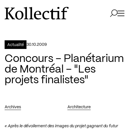
Aller à la page d'accueil
Logo Kollectif
Ouvri
Ouvrir 
30.10.2009
Actualité
Concours – Planétarium
de Montréal – "Les
projets finalistes"
Archives
Architecture
« Après le dévoilement des images du projet gagnant du futur