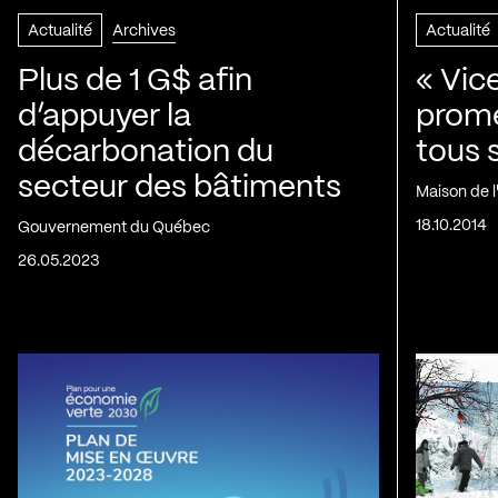
Actualité
Archives
Actualité
Plus de 1 G$ afin
« Vic
d’appuyer la
prom
décarbonation du
tous 
secteur des bâtiments
Maison de 
18.10.2014
Gouvernement du Québec
26.05.2023