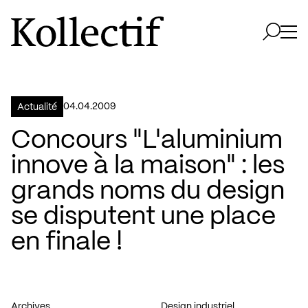
Aller à la page d'accueil
Logo Kollectif
Ouvri
Ouvrir 
04.04.2009
Actualité
Concours "L'aluminium
innove à la maison" : les
grands noms du design
se disputent une place
en finale !
Archives
Design industriel